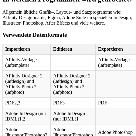
Allgemein übliche Grafik–, Layout– und Satzprogramme wie:
Affinity Designboards, Figma, Adobe Suite im speziellen InDesign,
Illustrator, Photoshop, After Effects und viele weitere.
Verwendete Datenformate
Importieren
Editieren
Exportieren
Affinity-Vorlage
Affinity-Vorlage
(.aftemplate)
(.aftemplate)
Affinity Designer 2
Affinity Designer 2
(.afdesign) und
(.afdesign) und
Affinity Photo 2
Affinity Photo 2
(.afphoto)
(.afphoto)
PDF2,3
PDF3
PDF
Adobe InDesign (nur
Adobe InDesign
IDML)1,2
(nur IDML)1
Adobe
Adobe
Adobe Photoshop
Illustrator/Photoshop2
Illustrator/Photoshop