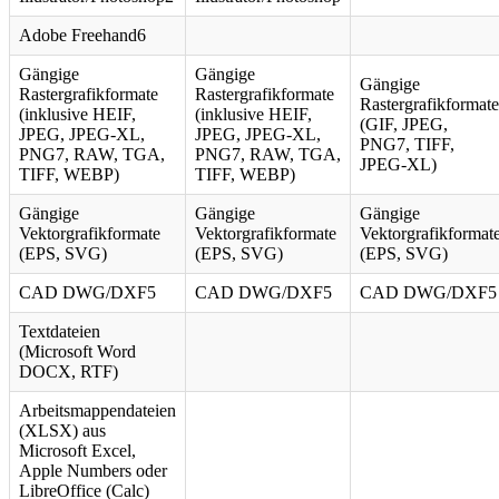
Adobe Freehand6
Gängige
Gängige
Gängige
Rastergrafikformate
Rastergrafikformate
Rastergrafikformate
(inklusive HEIF,
(inklusive HEIF,
(GIF, JPEG,
JPEG, JPEG-XL,
JPEG, JPEG-XL,
PNG7, TIFF,
PNG7, RAW, TGA,
PNG7, RAW, TGA,
JPEG-XL)
TIFF, WEBP)
TIFF, WEBP)
Gängige
Gängige
Gängige
Vektorgrafikformate
Vektorgrafikformate
Vektorgrafikformat
(EPS, SVG)
(EPS, SVG)
(EPS, SVG)
CAD DWG/DXF5
CAD DWG/DXF5
CAD DWG/DXF5
Textdateien
(Microsoft Word
DOCX, RTF)
Arbeitsmappendateien
(XLSX) aus
Microsoft Excel,
Apple Numbers oder
LibreOffice (Calc)